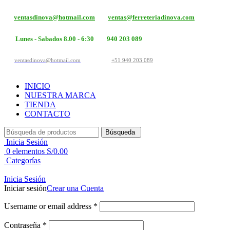
ventasdinova@hotmail.com
ventas@ferreteriadinova.com
Lunes - Sabados 8.00 - 6:30
940 203 089
ventasdinova@hotmail.com
+51 940 203 089
INICIO
NUESTRA MARCA
TIENDA
CONTACTO
Búsqueda
Inicia Sesión
0
elementos
S/
0.00
Categorías
Inicia Sesión
Iniciar sesión
Crear una Cuenta
Username or email address
*
Contraseña
*