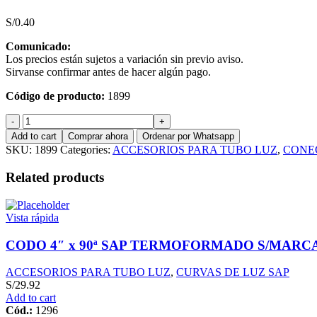
S/
0.40
Comunicado:
Los precios están sujetos a variación sin previo aviso.
Sirvanse confirmar antes de hacer algún pago.
Código de producto:
1899
CONECTOR
3/4
Add to cart
Comprar ahora
Ordenar por Whatsapp
PVC
SKU:
1899
Categories:
ACCESORIOS PARA TUBO LUZ
,
CONE
SEL
LUZ
Related products
quantity
Vista rápida
CODO 4″ x 90ª SAP TERMOFORMADO S/MARC
ACCESORIOS PARA TUBO LUZ
,
CURVAS DE LUZ SAP
S/
29.92
Add to cart
Cód.:
1296