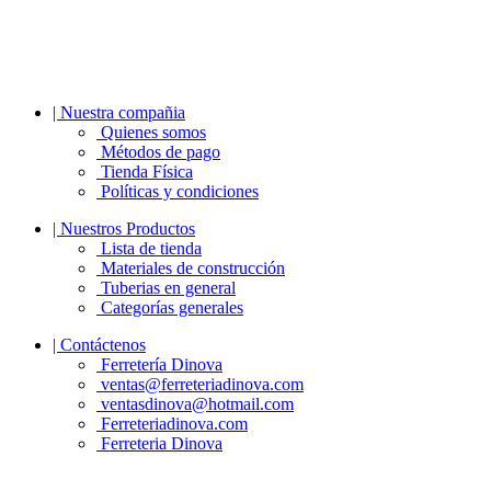
| Nuestra compañia
Quienes somos
Métodos de pago
Tienda Física
Políticas y condiciones
| Nuestros Productos
Lista de tienda
Materiales de construcción
Tuberias en general
Categorías generales
| Contáctenos
Ferretería Dinova
ventas@ferreteriadinova.com
ventasdinova@hotmail.com
Ferreteriadinova.com
Ferreteria Dinova
© 2023 Ferreteria DINOVA
. Todos los derechos reservados.