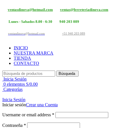
ventasdinova@hotmail.com
ventas@ferreteriadinova.com
Lunes - Sabados 8.00 - 6:30
940 203 089
ventasdinova@hotmail.com
+51 940 203 089
INICIO
NUESTRA MARCA
TIENDA
CONTACTO
Búsqueda
Inicia Sesión
0
elementos
S/
0.00
Categorías
Inicia Sesión
Iniciar sesión
Crear una Cuenta
Username or email address
*
Contraseña
*