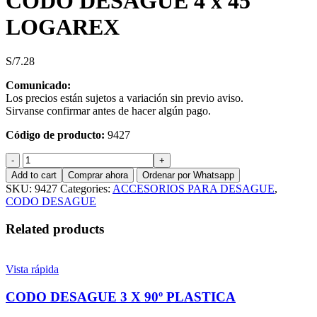
CODO DESAGUE 4 x 45º
LOGAREX
S/
7.28
Comunicado:
Los precios están sujetos a variación sin previo aviso.
Sirvanse confirmar antes de hacer algún pago.
Código de producto:
9427
CODO
DESAGUE
Add to cart
Comprar ahora
Ordenar por Whatsapp
4
SKU:
9427
Categories:
ACCESORIOS PARA DESAGUE
,
x
CODO DESAGUE
45º
LOGAREX
Related products
quantity
Vista rápida
CODO DESAGUE 3 X 90º PLASTICA