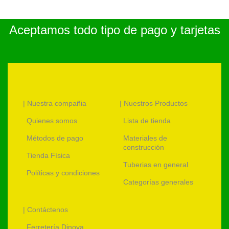
Aceptamos todo tipo de pago y tarjetas
| Nuestra compañia
| Nuestros Productos
Quienes somos
Lista de tienda
Métodos de pago
Materiales de
construcción
Tienda Física
Tuberias en general
Políticas y condiciones
Categorías generales
| Contáctenos
Ferretería Dinova