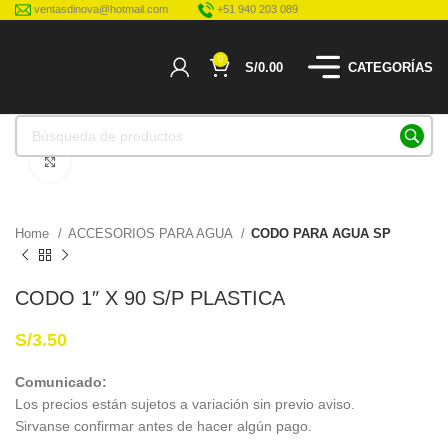
ventasdinova@hotmail.com
+51 940 203 089
0
S/
0.00
CATEGORÍAS
Haga Click para agrandar
Home
ACCESORIOS PARA AGUA
CODO PARA AGUA SP
CODO 1″ X 90 S/P PLASTICA
S/
3.50
Comunicado:
Los precios están sujetos a variación sin previo aviso.
Sirvanse confirmar antes de hacer algún pago.