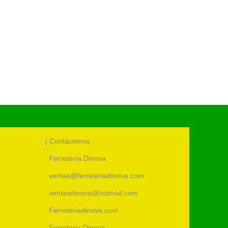
Cód.:
46
| Contáctenos
Ferretería Dinova
ventas@ferreteriadinova.com
ventasdinova@hotmail.com
Ferreteriadinova.com
Ferreteria Dinova