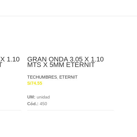
X 1.10
GRAN ONDA 3.05 X 1.10
T
MTS X 5MM ETERNIT
TECHUMBRES
,
ETERNIT
S/
74.55
Add To Cart
UM:
unidad
SUPE
0.60
Cód.:
450
TECHU
S/
0.00
UM:
uni