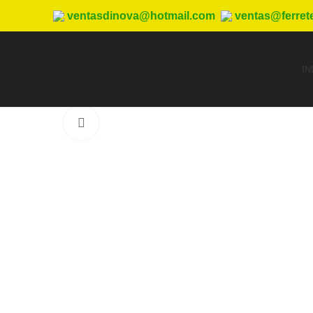
ventasdinova@hotmail.com
ventas@ferret
IN
Haga Click para agrandar