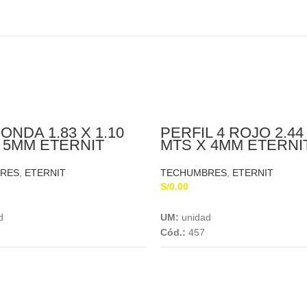
ONDA 1.83 X 1.10
PERFIL 4 ROJO 2.44 
 5MM ETERNIT
MTS X 4MM ETERNI
RES
,
ETERNIT
TECHUMBRES
,
ETERNIT
S/
0.00
Add To Cart
Add To Cart
d
UM:
unidad
Cód.:
457