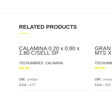
RELATED PRODUCTS
CALAMINA 0.20 x 0.80 x
GRAN 
1.80 C/SELL SP
MTS X
TECHUMBRES
,
CALAMINA
TECHUMB
S/
0.00
S/
0.00
Add To Cart
UM:
unidad
UM:
unida
Cód.:
473
Cód.:
452