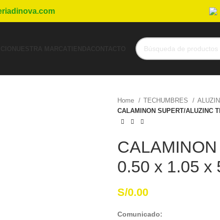
eriadinova.com
ICIO
NUESTRA MARCA
TIENDA
CONTACTO
Home
TECHUMBRES
ALUZI
CALAMINON SUPERT/ALUZINC TR4 
CALAMINON 
0.50 x 1.05 x
S/
0.00
Comunicado: