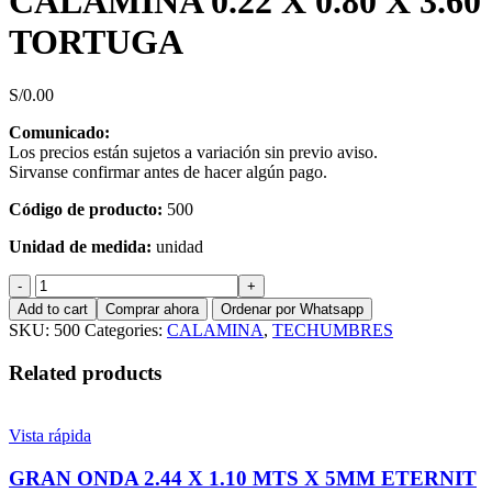
CALAMINA 0.22 X 0.80 X 3.60
TORTUGA
S/
0.00
Comunicado:
Los precios están sujetos a variación sin previo aviso.
Sirvanse confirmar antes de hacer algún pago.
Código de producto:
500
Unidad de medida:
unidad
CALAMINA
0.22
Add to cart
Comprar ahora
Ordenar por Whatsapp
X
SKU:
500
Categories:
CALAMINA
,
TECHUMBRES
0.80
X
Related products
3.60
TORTUGA
quantity
Vista rápida
GRAN ONDA 2.44 X 1.10 MTS X 5MM ETERNIT