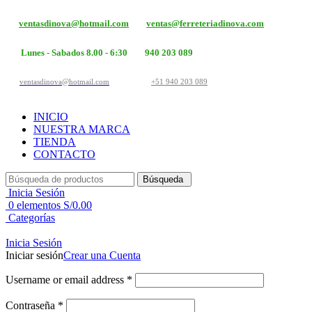
ventasdinova@hotmail.com
ventas@ferreteriadinova.com
Lunes - Sabados 8.00 - 6:30
940 203 089
ventasdinova@hotmail.com
+51 940 203 089
INICIO
NUESTRA MARCA
TIENDA
CONTACTO
Búsqueda
Inicia Sesión
0
elementos
S/
0.00
Categorías
Inicia Sesión
Iniciar sesión
Crear una Cuenta
Username or email address
*
Contraseña
*