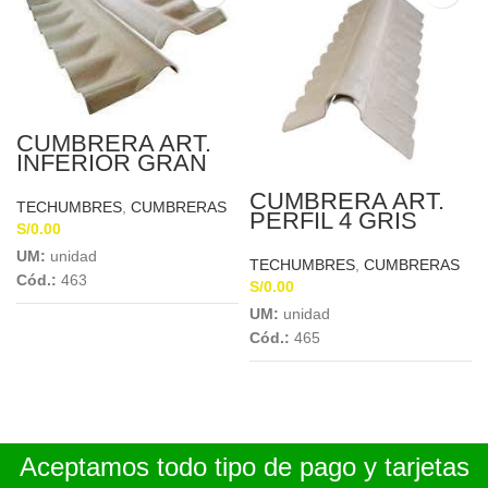
CUMBRERA ART.
INFERIOR GRAN
ONDA 1.097 X 0.26
CUMBRERA ART.
X 5MM
TECHUMBRES
,
CUMBRERAS
PERFIL 4 GRIS
S/
0.00
INFERIOR 1.07 X
0.30 X 5MM
UM:
unidad
TECHUMBRES
,
CUMBRERAS
Cód.:
463
S/
0.00
UM:
unidad
Cód.:
465
Aceptamos todo tipo de pago y tarjetas