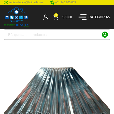
ventasdinova@hotmail.com
+51 940 203 089
0
S/
0.00
CATEGORÍAS