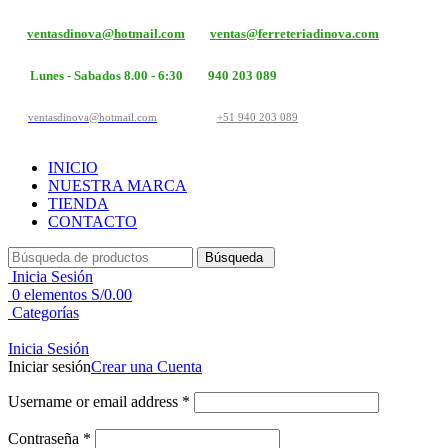
ventasdinova@hotmail.com
ventas@ferreteriadinova.com
Lunes - Sabados 8.00 - 6:30
940 203 089
ventasdinova@hotmail.com
+51 940 203 089
INICIO
NUESTRA MARCA
TIENDA
CONTACTO
Búsqueda
Inicia Sesión
0
elementos
S/
0.00
Categorías
Inicia Sesión
Iniciar sesión
Crear una Cuenta
Username or email address
*
Contraseña
*