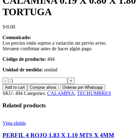
CALAMINA 0.19 X 0.80 X 1.80
TORTUGA
S/
0.00
Comunicado:
Los precios están sujetos a variación sin previo aviso.
Sirvanse confirmar antes de hacer algún pago.
Código de producto:
494
Unidad de medida:
unidad
CALAMINA
0.19
Add to cart
Comprar ahora
Ordenar por Whatsapp
X
SKU:
494
Categories:
CALAMINA
,
TECHUMBRES
0.80
X
Related products
1.80
TORTUGA
quantity
Vista rápida
PERFIL 4 ROJO 1.83 X 1.10 MTS X 4MM