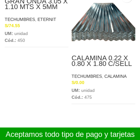
GRAN ONDA 3.05 X
1.10 MTS X 5MM
ETERNIT
TECHUMBRES
,
ETERNIT
S/
74.55
UM:
unidad
Cód.:
450
CALAMINA 0.22 X
0.80 X 1.80 C/SELL
SP
TECHUMBRES
,
CALAMINA
S/
0.00
UM:
unidad
Cód.:
475
Aceptamos todo tipo de pago y tarjetas