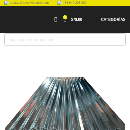
ventasdinova@hotmail.com
+51 940 203 089
0
S/
0.00
CATEGORÍAS