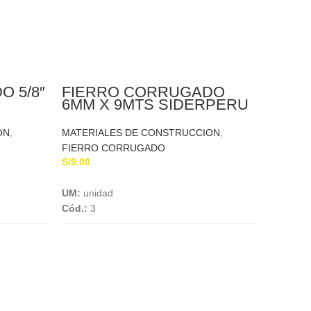
 5/8″
FIERRO CORRUGADO
U
6MM X 9MTS SIDERPERU
ON
,
MATERIALES DE CONSTRUCCION
,
FIERRO CORRUGADO
S/
9.00
Add To Cart
UM:
unidad
Cód.:
3
FIE
8MM 
MATERI
FIERRO
S/
15.08