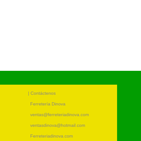
UM:
uni
Cód.:
1
| Contáctenos
Ferretería Dinova
ventas@ferreteriadinova.com
ventasdinova@hotmail.com
Ferreteriadinova.com