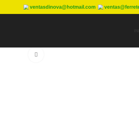
ventasdinova@hotmail.com
ventas@ferret
IN
Haga Click para agrandar