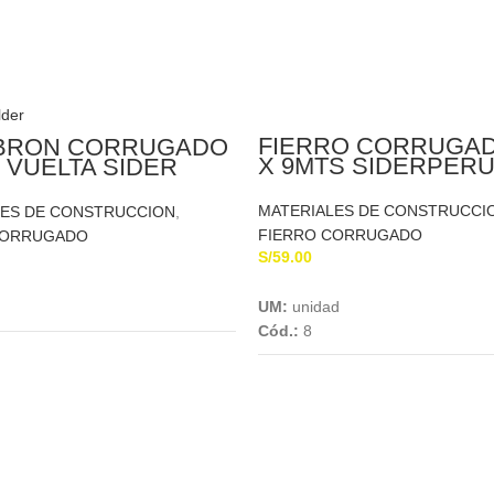
FIERRO CORRUGADO
BRON CORRUGADO
X 9MTS SIDERPER
 VUELTA SIDER
MATERIALES DE CONSTRUCCI
LES DE CONSTRUCCION
,
FIERRO CORRUGADO
CORRUGADO
S/
59.00
Add To Cart
Add To Cart
UM:
unidad
Cód.:
8