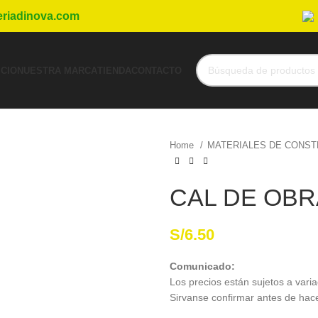
eriadinova.com
ICIO
NUESTRA MARCA
TIENDA
CONTACTO
Home
MATERIALES DE CONS
CAL DE OBR
S/
6.50
Comunicado:
Los precios están sujetos a varia
Sirvanse confirmar antes de hac