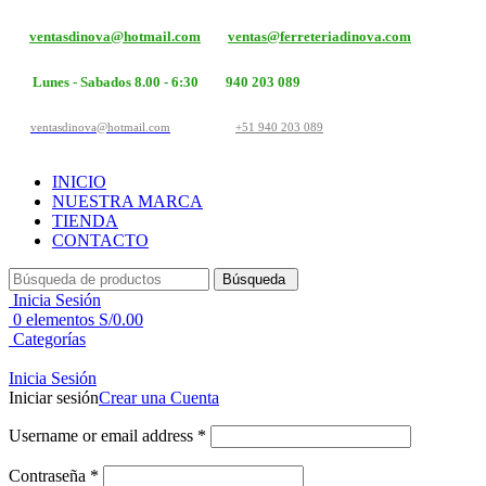
ventasdinova@hotmail.com
ventas@ferreteriadinova.com
Lunes - Sabados 8.00 - 6:30
940 203 089
ventasdinova@hotmail.com
+51 940 203 089
INICIO
NUESTRA MARCA
TIENDA
CONTACTO
Búsqueda
Inicia Sesión
0
elementos
S/
0.00
Categorías
Inicia Sesión
Iniciar sesión
Crear una Cuenta
Username or email address
*
Contraseña
*