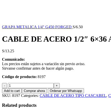
GRAPA METALICA 1/4" G450 FORGED
S/
6.50
CABLE DE ACERO 1/2″ 6×36 
S/
13.25
Comunicado:
Los precios están sujetos a variación sin previo aviso.
Sirvanse confirmar antes de hacer algún pago.
Código de producto:
8197
CABLE
DE
Add to cart
Comprar ahora
Ordenar por Whatsapp
ACERO
SKU:
8197
Categories:
CABLE DE ACERO TIPO CASCABEL
,
C
1/2"
6x36
Related products
A/ACE