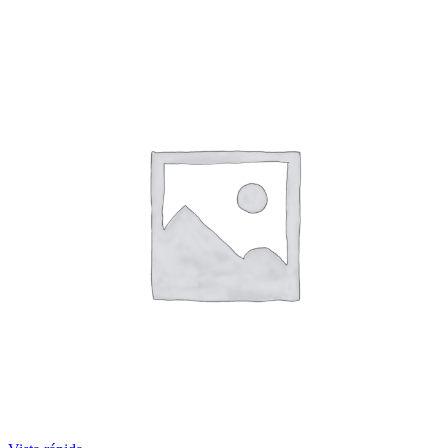
T/CASCABEL
(10.4TN)
quantity