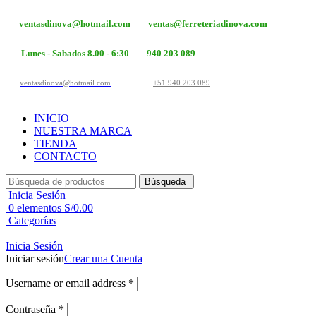
ventasdinova@hotmail.com
ventas@ferreteriadinova.com
Lunes - Sabados 8.00 - 6:30
940 203 089
ventasdinova@hotmail.com
+51 940 203 089
INICIO
NUESTRA MARCA
TIENDA
CONTACTO
Búsqueda
Inicia Sesión
0
elementos
S/
0.00
Categorías
Inicia Sesión
Iniciar sesión
Crear una Cuenta
Username or email address
*
Contraseña
*