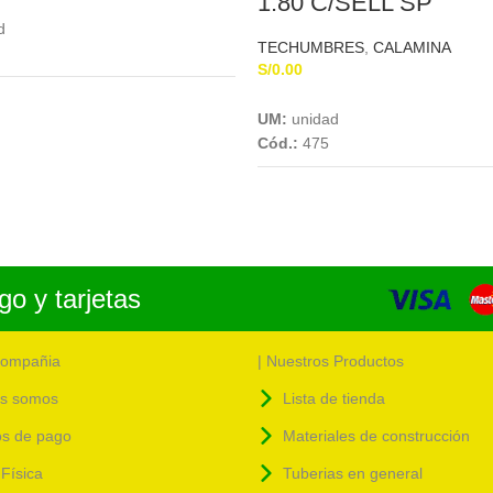
1.80 C/SELL SP
Add To Cart
d
TECHUMBRES
,
CALAMINA
S/
0.00
Add To Cart
UM:
unidad
Cód.:
475
o y tarjetas
compañia
| Nuestros Productos
s somos
Lista de tienda
s de pago
Materiales de construcción
Física
Tuberias en general