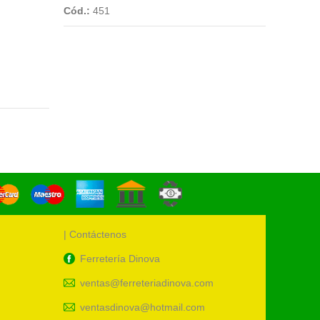
Cód.:
451
Cód.:
46
| Contáctenos
Ferretería Dinova
ventas@ferreteriadinova.com
ventasdinova@hotmail.com