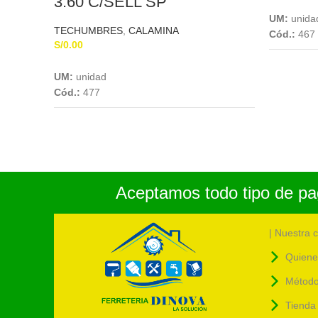
3.60 C/SELL SP
UM:
unida
TECHUMBRES
,
CALAMINA
Cód.:
467
S/
0.00
Add To Cart
UM:
unidad
Cód.:
477
Aceptamos todo tipo de pag
| Nuestra 
Quiene
Método
Tienda 