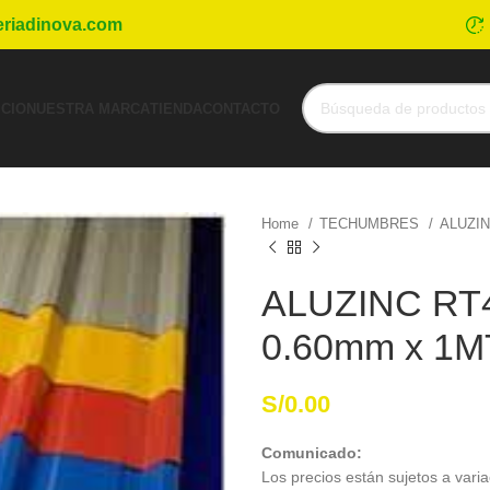
eriadinova.com
ICIO
NUESTRA MARCA
TIENDA
CONTACTO
Home
TECHUMBRES
ALUZI
ALUZINC RT
0.60mm x 1M
S/
0.00
Comunicado:
Los precios están sujetos a varia