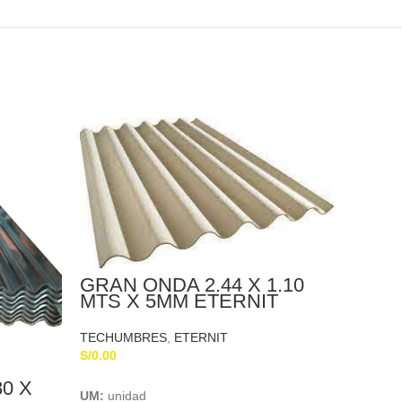
GRAN ONDA 2.44 X 1.10
CUMB
MTS X 5MM ETERNIT
SUP
1.097
TECHUMBRES
,
ETERNIT
TECHU
S/
0.00
S/
0.00
Add To Cart
80 X
UM:
unidad
UM:
uni