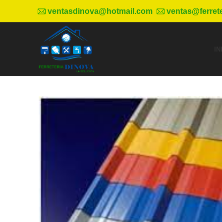
ventasdinova@hotmail.com
ventas@ferret
IN