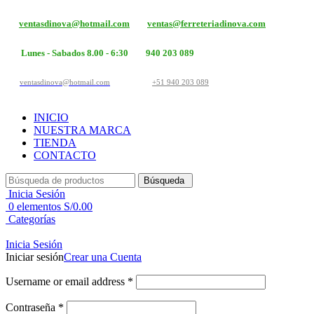
ventasdinova@hotmail.com
ventas@ferreteriadinova.com
Lunes - Sabados 8.00 - 6:30
940 203 089
ventasdinova@hotmail.com
+51 940 203 089
INICIO
NUESTRA MARCA
TIENDA
CONTACTO
Búsqueda
Inicia Sesión
0
elementos
S/
0.00
Categorías
Inicia Sesión
Iniciar sesión
Crear una Cuenta
Username or email address
*
Contraseña
*