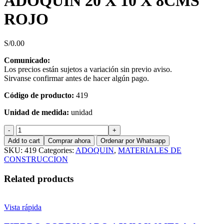
ADOQUIN 20 X 10 X 8CMS
ROJO
S/
0.00
Comunicado:
Los precios están sujetos a variación sin previo aviso.
Sirvanse confirmar antes de hacer algún pago.
Código de producto:
419
Unidad de medida:
unidad
ADOQUIN
20
Add to cart
Comprar ahora
Ordenar por Whatsapp
X
SKU:
419
Categories:
ADOQUIN
,
MATERIALES DE
10
CONSTRUCCION
X
8CMS
Related products
ROJO
quantity
Vista rápida