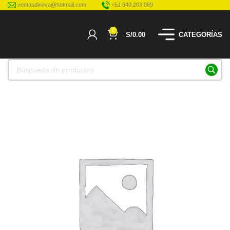
ventasdinova@hotmail.com
+51 940 203 089
0
S/
0.00
CATEGORÍAS